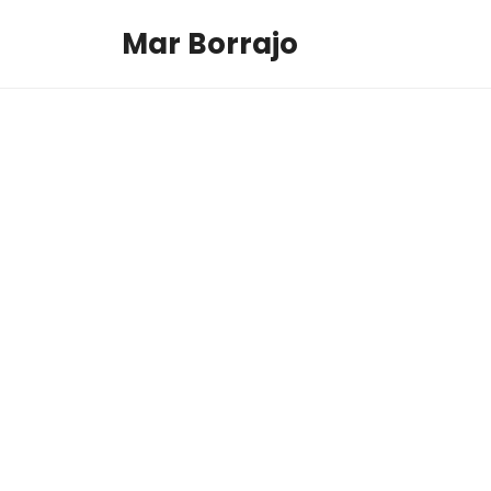
Vés
Mar Borrajo
al
contingut