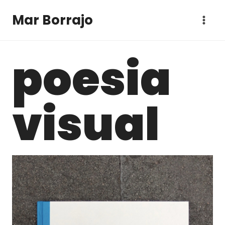
Vés
Mar Borrajo
al
contingut
poesia
visual